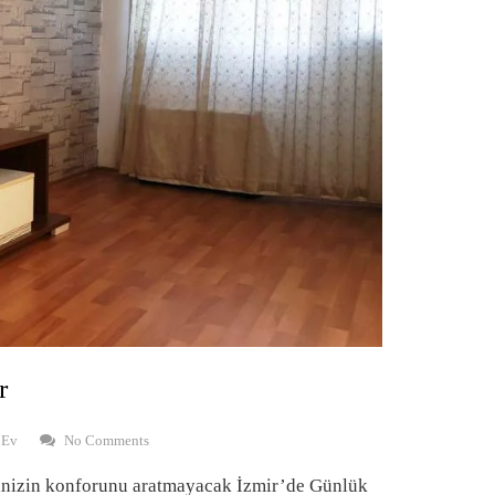
r
 Ev
No Comments
vinizin konforunu aratmayacak İzmir’de Günlük